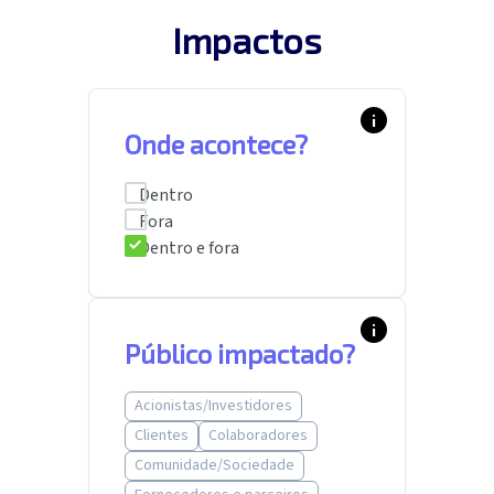
Impactos
info_i
Onde acontece?
Dentro
Fora
Dentro e fora
info_i
Público impactado?
Acionistas/Investidores
Clientes
Colaboradores
Comunidade/Sociedade