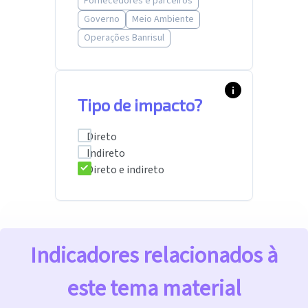
Fornecedores e parceiros
Governo
Meio Ambiente
Operações Banrisul
info_i
Tipo de impacto?
Direto
Indireto
Direto e indireto
Indicadores relacionados à
este tema material