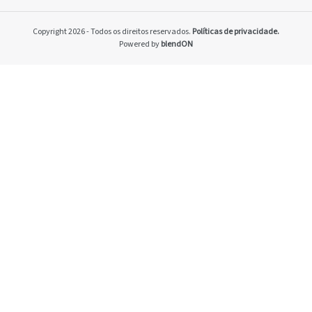
Home
Pacto Global
Copyright 2026 - Todos os direitos reservados.
Políticas de privacidade.
Programa Brasilei
Powered by
blendON
PRSAC
Setores econômico
restrições nos ne
Temas materiais
Indicadores