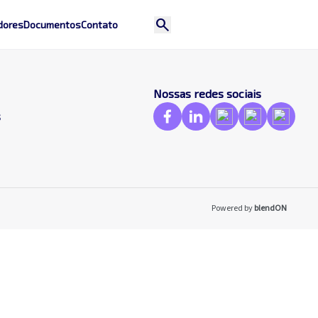
search
dores
Documentos
Contato
Nossas redes sociais
s
Powered by
blendON