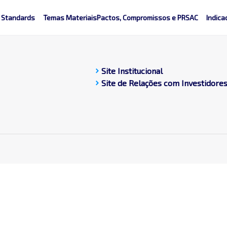
 Standards
Temas Materiais
Pactos, Compromissos e PRSAC
Indica
chevron_right
Site Institucional
chevron_right
Site de Relações com Investidore