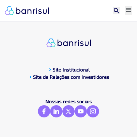
menu
search
chevron_right
Site Institucional
chevron_right
Site de Relações com Investidores
CDP
Central de docum
Compromissos Púb
Nossas redes sociais
Contato
Destaques
Frameworks & St
GRI
SASB