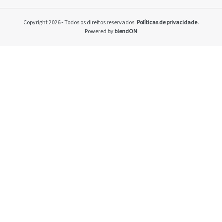
Home
Pacto Global
Copyright 2026 - Todos os direitos reservados.
Políticas de privacidade.
Programa Brasilei
Powered by
blendON
PRSAC
Setores econômico
restrições nos ne
Temas materiais
Indicadores