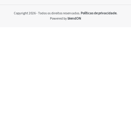
Home
Pacto Global
Copyright 2026 - Todos os direitos reservados.
Políticas de privacidade.
Programa Brasilei
Powered by
blendON
PRSAC
Setores econômico
restrições nos ne
Temas materiais
Indicadores