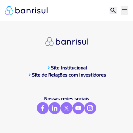
menu
search
chevron_right
Site Institucional
chevron_right
Site de Relações com Investidores
CDP
Central de docum
Compromissos Púb
Nossas redes sociais
Contato
Destaques
Frameworks & St
GRI
SASB