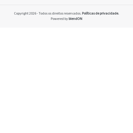
Home
Pacto Global
Copyright 2026 - Todos os direitos reservados.
Políticas de privacidade.
Programa Brasilei
Powered by
blendON
PRSAC
Setores econômico
restrições nos ne
Temas materiais
Indicadores