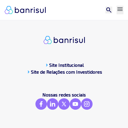
menu
search
chevron_right
Site Institucional
chevron_right
Site de Relações com Investidores
CDP
Central de docum
Compromissos Púb
Nossas redes sociais
Contato
Destaques
Frameworks & St
GRI
SASB