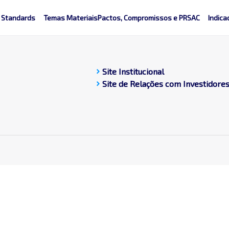
 Standards
Temas Materiais
Pactos, Compromissos e PRSAC
Indica
chevron_right
Site Institucional
chevron_right
Site de Relações com Investidore