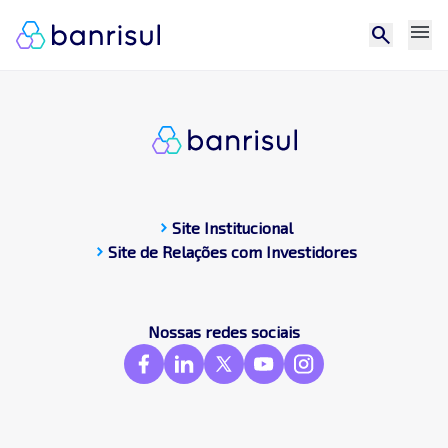
menu
search
chevron_right
Site Institucional
chevron_right
Site de Relações com Investidores
CDP
Central de docum
Compromissos Púb
Nossas redes sociais
Contato
Destaques
Frameworks & St
GRI
SASB