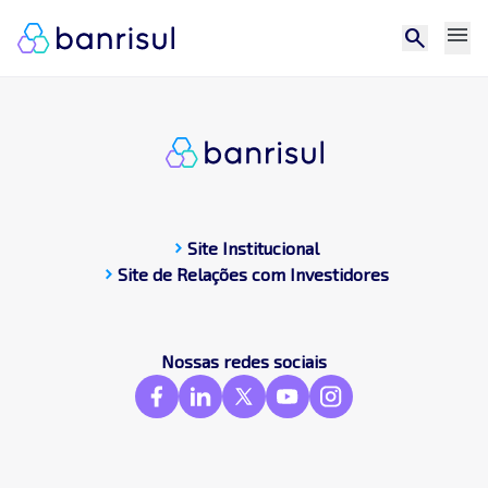
menu
search
chevron_right
Site Institucional
chevron_right
Site de Relações com Investidores
CDP
Central de docum
Compromissos Púb
Nossas redes sociais
Contato
Destaques
Frameworks & St
GRI
SASB