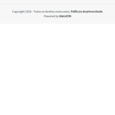
Home
Pacto Global
Copyright 2026 - Todos os direitos reservados.
Políticas de privacidade.
Programa Brasilei
Powered by
blendON
PRSAC
Setores econômico
restrições nos ne
Temas materiais
Indicadores