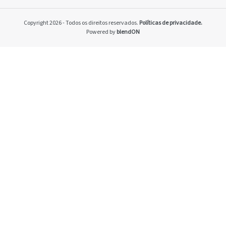
Home
Pacto Global
Copyright 2026 - Todos os direitos reservados.
Políticas de privacidade.
Programa Brasilei
Powered by
blendON
PRSAC
Setores econômico
restrições nos ne
Temas materiais
Indicadores