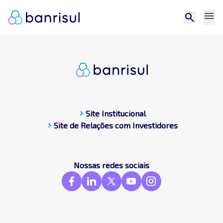
menu
search
chevron_right
Site Institucional
chevron_right
Site de Relações com Investidores
CDP
Central de docum
Compromissos Púb
Nossas redes sociais
Contato
Destaques
Frameworks & St
GRI
SASB