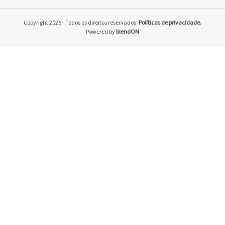
Home
Pacto Global
Copyright 2026 - Todos os direitos reservados.
Políticas de privacidade.
Programa Brasilei
Powered by
blendON
PRSAC
Setores econômico
restrições nos ne
Temas materiais
Indicadores