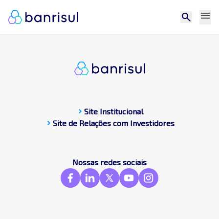
menu
search
chevron_right
Site Institucional
chevron_right
Site de Relações com Investidores
CDP
Central de docum
Compromissos Púb
Nossas redes sociais
Contato
Destaques
Frameworks & St
GRI
SASB