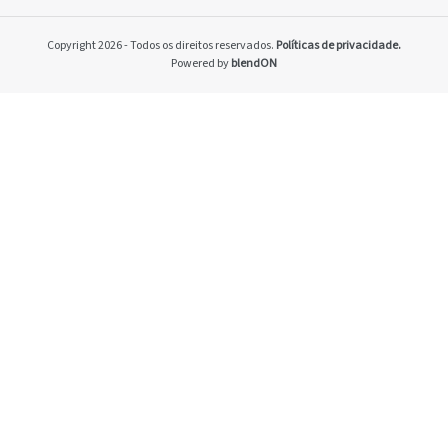
Home
Pacto Global
Copyright 2026 - Todos os direitos reservados.
Políticas de privacidade.
Programa Brasilei
Powered by
blendON
PRSAC
Setores econômico
restrições nos ne
Temas materiais
Indicadores