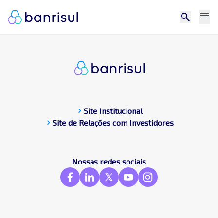
menu
search
chevron_right
Site Institucional
chevron_right
Site de Relações com Investidores
CDP
Central de docum
Compromissos Púb
Nossas redes sociais
Contato
Destaques
Frameworks & St
GRI
SASB