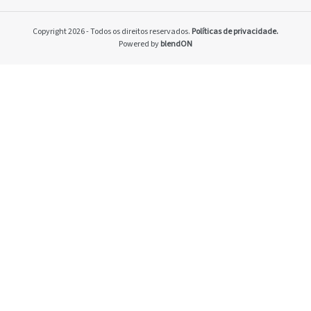
Home
Pacto Global
Copyright 2026 - Todos os direitos reservados.
Políticas de privacidade.
Programa Brasilei
Powered by
blendON
PRSAC
Setores econômico
restrições nos ne
Temas materiais
Indicadores