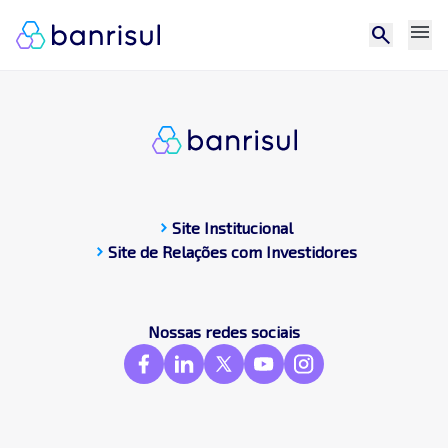
menu
search
chevron_right
Site Institucional
chevron_right
Site de Relações com Investidores
CDP
Central de docum
Compromissos Púb
Nossas redes sociais
Contato
Destaques
Frameworks & St
GRI
SASB