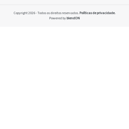
Home
Pacto Global
Copyright 2026 - Todos os direitos reservados.
Políticas de privacidade.
Programa Brasilei
Powered by
blendON
PRSAC
Setores econômico
restrições nos ne
Temas materiais
Indicadores