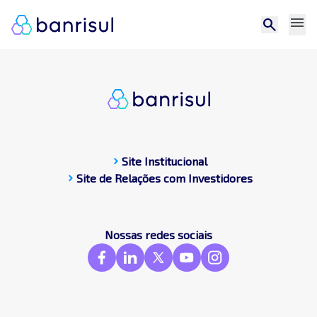
menu
search
chevron_right
Site Institucional
chevron_right
Site de Relações com Investidores
CDP
Central de docum
Compromissos Púb
Nossas redes sociais
Contato
Destaques
Frameworks & St
GRI
SASB