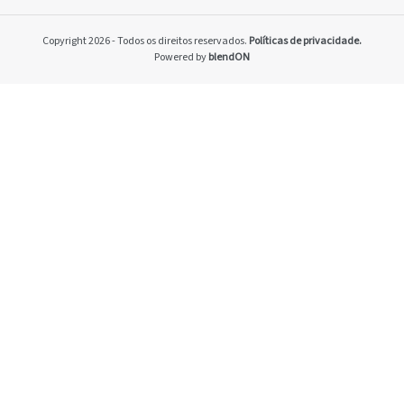
Home
Pacto Global
Copyright 2026 - Todos os direitos reservados.
Políticas de privacidade.
Programa Brasilei
Powered by
blendON
PRSAC
Setores econômico
restrições nos ne
Temas materiais
Indicadores