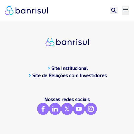
menu
search
chevron_right
Site Institucional
chevron_right
Site de Relações com Investidores
CDP
Central de docum
Compromissos Púb
Nossas redes sociais
Contato
Destaques
Frameworks & St
GRI
SASB