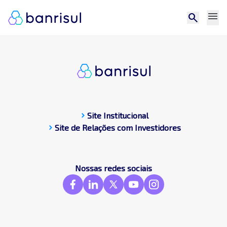
menu
search
chevron_right
Site Institucional
chevron_right
Site de Relações com Investidores
CDP
Central de docum
Compromissos Púb
Nossas redes sociais
Contato
Destaques
Frameworks & St
GRI
SASB