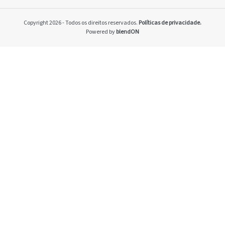
Home
Pacto Global
Copyright 2026 - Todos os direitos reservados.
Políticas de privacidade.
Programa Brasilei
Powered by
blendON
PRSAC
Setores econômico
restrições nos ne
Temas materiais
Indicadores