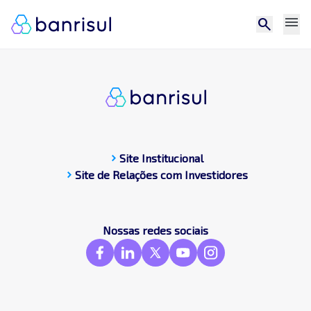
menu
search
chevron_right
Site Institucional
chevron_right
Site de Relações com Investidores
CDP
Central de docum
Compromissos Púb
Nossas redes sociais
Contato
Destaques
Frameworks & St
GRI
SASB