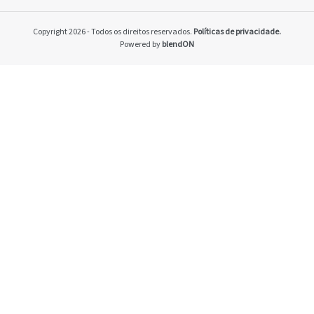
Home
Pacto Global
Copyright 2026 - Todos os direitos reservados.
Políticas de privacidade.
Programa Brasilei
Powered by
blendON
PRSAC
Setores econômico
restrições nos ne
Temas materiais
Indicadores