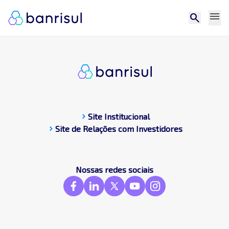
menu
search
chevron_right
Site Institucional
chevron_right
Site de Relações com Investidores
CDP
Central de docum
Compromissos Púb
Nossas redes sociais
Contato
Destaques
Frameworks & St
GRI
SASB