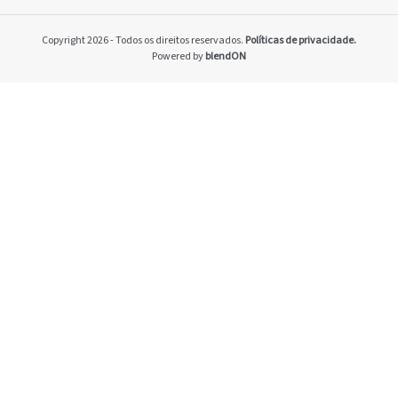
Home
Pacto Global
Copyright 2026 - Todos os direitos reservados.
Políticas de privacidade.
Programa Brasilei
Powered by
blendON
PRSAC
Setores econômico
restrições nos ne
Temas materiais
Indicadores