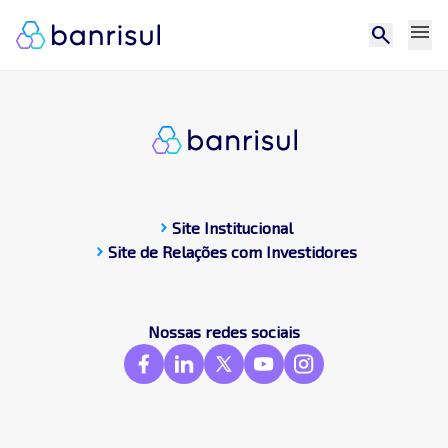
menu
search
chevron_right
Site Institucional
chevron_right
Site de Relações com Investidores
CDP
Central de docum
Compromissos Púb
Nossas redes sociais
Contato
Destaques
Frameworks & St
GRI
SASB