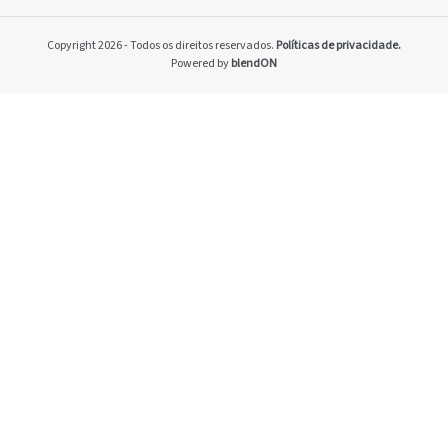
Home
Pacto Global
Copyright 2026 - Todos os direitos reservados.
Políticas de privacidade.
Programa Brasilei
Powered by
blendON
PRSAC
Setores econômico
restrições nos ne
Temas materiais
Indicadores