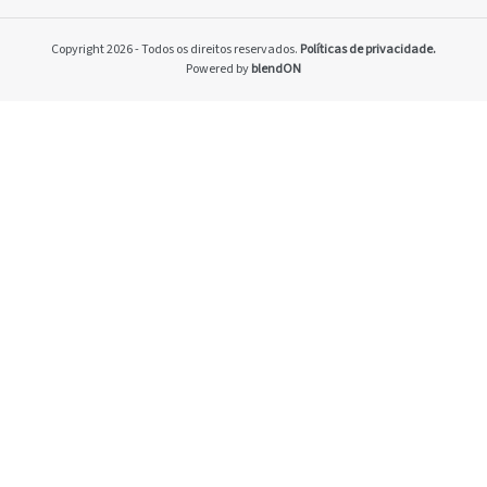
Home
Pacto Global
Copyright 2026 - Todos os direitos reservados.
Políticas de privacidade.
Programa Brasilei
Powered by
blendON
PRSAC
Setores econômico
restrições nos ne
Temas materiais
Indicadores