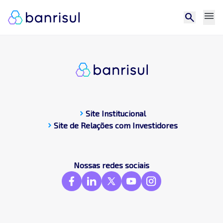
menu
search
chevron_right
Site Institucional
chevron_right
Site de Relações com Investidores
CDP
Central de docum
Compromissos Púb
Nossas redes sociais
Contato
Destaques
Frameworks & St
GRI
SASB