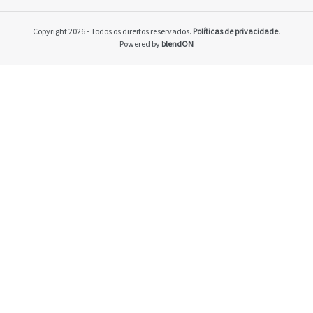
Home
Pacto Global
Copyright 2026 - Todos os direitos reservados.
Políticas de privacidade.
Programa Brasilei
Powered by
blendON
PRSAC
Setores econômico
restrições nos ne
Temas materiais
Indicadores