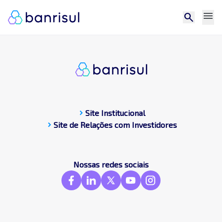
menu
search
chevron_right
Site Institucional
chevron_right
Site de Relações com Investidores
CDP
Central de docum
Compromissos Púb
Nossas redes sociais
Contato
Destaques
Frameworks & St
GRI
SASB