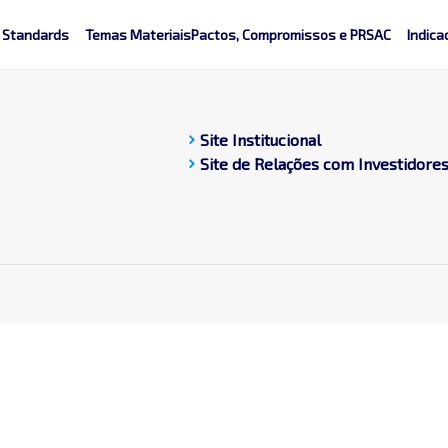
 Standards
Temas Materiais
Pactos, Compromissos e PRSAC
Indica
chevron_right
Site Institucional
chevron_right
Site de Relações com Investidore