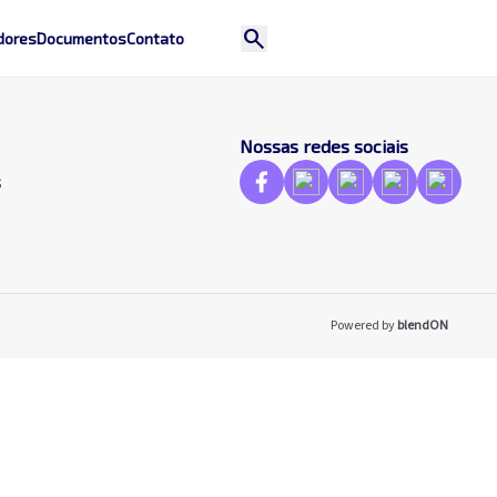
search
dores
Documentos
Contato
Nossas redes sociais
s
Powered by
blendON