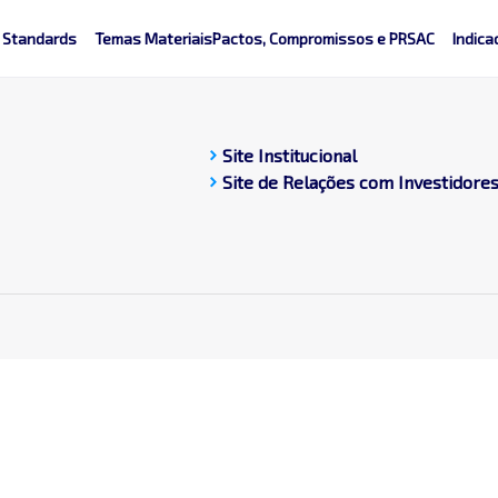
 Standards
Temas Materiais
Pactos, Compromissos e PRSAC
Indica
chevron_right
Site Institucional
chevron_right
Site de Relações com Investidore