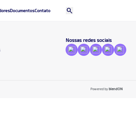
search
dores
Documentos
Contato
Nossas redes sociais
s
Powered by
blendON